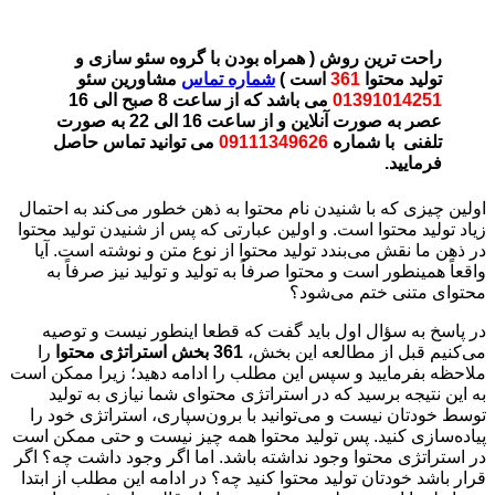
راحت ترین روش ( همراه بودن با گروه سئو سازی و
تولید محتوا
361
است )
شماره تماس
مشاورین سئو
01391014251
می باشد که از ساعت 8 صبح الی 16
عصر به صورت آنلاین و از ساعت 16 الی 22 به صورت
تلفنی با شماره
09111349626
می توانید تماس حاصل
فرمایید.
اولین چیزی که با شنیدن نام محتوا به ذهن خطور می‌کند به احتمال
زیاد تولید محتوا است. و اولین عبارتی که پس از شنیدن تولید محتوا
در ذهن ما نقش می‌بندد تولید محتوا از نوع متن و نوشته است. آیا
واقعاً همینطور است و محتوا صرفاً به تولید و تولید نیز صرفاً به
محتوای متنی ختم می‌شود؟
در پاسخ به سؤال اول باید گفت که قطعا اینطور نیست و توصیه
می‌کنیم قبل از مطالعه این بخش،
361 بخش استراتژی محتوا
را
ملاحظه بفرمایید و سپس این مطلب را ادامه دهید؛ زیرا ممکن است
به این نتیجه برسید که در استراتژی محتوای شما نیازی به تولید
توسط خودتان نیست و می‌توانید با برون‌سپاری، استراتژی خود را
پیاده‌سازی کنید. پس تولید محتوا همه چیز نیست و حتی ممکن است
در استراتژی محتوا وجود نداشته باشد. اما اگر وجود داشت چه؟ اگر
قرار باشد خودتان تولید محتوا کنید چه؟ در ادامه این مطلب از ابتدا