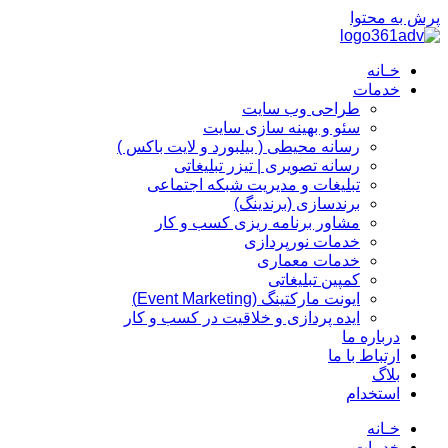
پرش به محتوا
خـانه
خدمات
طراحی وب سایت
سئو و بهینه سازی سایت
رسانه محیطی ( بیلبورد و لایت باکس )
رسانه تصویری | تیزر تبلیغاتی
تبلیغات و مدیریت شبکه اجتماعی
برندسازی (برندینگ)‌
مشاور برنامه ریزی کسب و کار
خدمات نورپردازی
خدمات معماری
کمپین تبلیغاتی
ایونت مارکتینگ (Event Marketing)
ایده پردازی و خلاقیت در کسب و کار
درباره ما
ارتباط با ما
بلاگ
استخدام
خـانه
خدمات