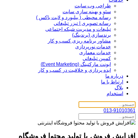
طراحی وب سایت
سئو و بهینه سازی سایت
رسانه محیطی ( بیلبورد و لایت باکس )
رسانه تصویری | تیزر تبلیغاتی
تبلیغات و مدیریت شبکه اجتماعی
برندسازی (برندینگ)‌
مشاور برنامه ریزی کسب و کار
خدمات نورپردازی
خدمات معماری
کمپین تبلیغاتی
ایونت مارکتینگ (Event Marketing)
ایده پردازی و خلاقیت در کسب و کار
درباره ما
ارتباط با ما
بلاگ
استخدام
013-91010361
افزایش فروش با تولید محتوا فروشگاه