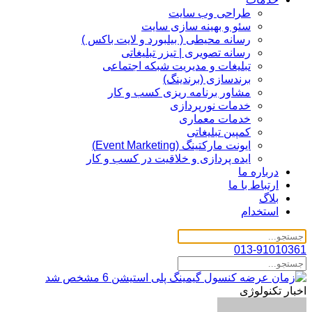
طراحی وب سایت
سئو و بهینه سازی سایت
رسانه محیطی ( بیلبورد و لایت باکس )
رسانه تصویری | تیزر تبلیغاتی
تبلیغات و مدیریت شبکه اجتماعی
برندسازی (برندینگ)‌
مشاور برنامه ریزی کسب و کار
خدمات نورپردازی
خدمات معماری
کمپین تبلیغاتی
ایونت مارکتینگ (Event Marketing)
ایده پردازی و خلاقیت در کسب و کار
درباره ما
ارتباط با ما
بلاگ
استخدام
013-91010361
اخبار تکنولوژی