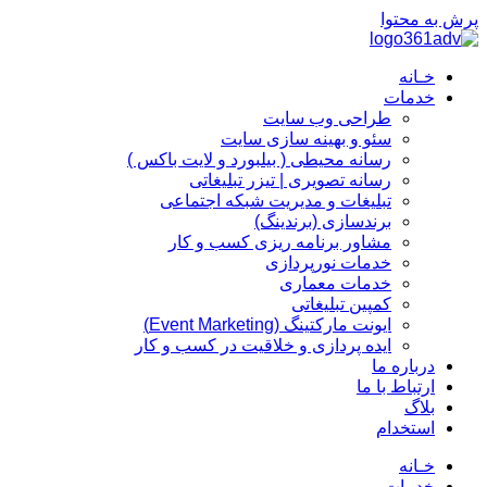
پرش به محتوا
خـانه
خدمات
طراحی وب سایت
سئو و بهینه سازی سایت
رسانه محیطی ( بیلبورد و لایت باکس )
رسانه تصویری | تیزر تبلیغاتی
تبلیغات و مدیریت شبکه اجتماعی
برندسازی (برندینگ)‌
مشاور برنامه ریزی کسب و کار
خدمات نورپردازی
خدمات معماری
کمپین تبلیغاتی
ایونت مارکتینگ (Event Marketing)
ایده پردازی و خلاقیت در کسب و کار
درباره ما
ارتباط با ما
بلاگ
استخدام
خـانه
خدمات