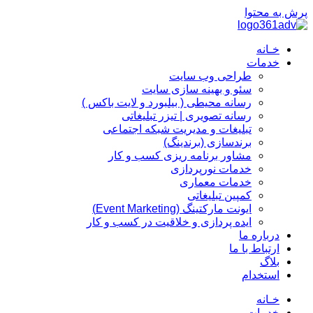
پرش به محتوا
خـانه
خدمات
طراحی وب سایت
سئو و بهینه سازی سایت
رسانه محیطی ( بیلبورد و لایت باکس )
رسانه تصویری | تیزر تبلیغاتی
تبلیغات و مدیریت شبکه اجتماعی
برندسازی (برندینگ)‌
مشاور برنامه ریزی کسب و کار
خدمات نورپردازی
خدمات معماری
کمپین تبلیغاتی
ایونت مارکتینگ (Event Marketing)
ایده پردازی و خلاقیت در کسب و کار
درباره ما
ارتباط با ما
بلاگ
استخدام
خـانه
خدمات