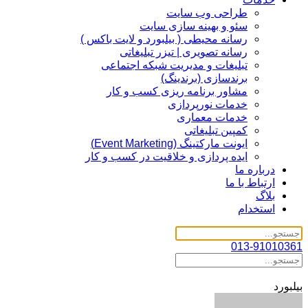
طراحی وب سایت
سئو و بهینه سازی سایت
رسانه محیطی ( بیلبورد و لایت باکس )
رسانه تصویری | تیزر تبلیغاتی
تبلیغات و مدیریت شبکه اجتماعی
برندسازی (برندینگ)‌
مشاور برنامه ریزی کسب و کار
خدمات نورپردازی
خدمات معماری
کمپین تبلیغاتی
ایونت مارکتینگ (Event Marketing)
ایده پردازی و خلاقیت در کسب و کار
درباره ما
ارتباط با ما
بلاگ
استخدام
013-91010361
بیلبورد