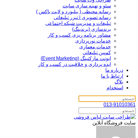
سئو و بهینه سازی سایت
رسانه محیطی ( بیلبورد و لایت باکس )
رسانه تصویری | تیزر تبلیغاتی
تبلیغات و مدیریت شبکه اجتماعی
برندسازی (برندینگ)‌
مشاور برنامه ریزی کسب و کار
خدمات نورپردازی
خدمات معماری
کمپین تبلیغاتی
ایونت مارکتینگ (Event Marketing)
ایده پردازی و خلاقیت در کسب و کار
درباره ما
ارتباط با ما
بلاگ
استخدام
013-91010361
سایت فروشگاه آنلاین