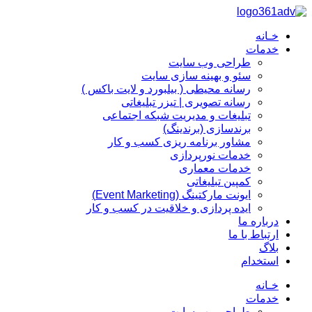
پرش
به
خـانه
محتوا
خدمات
طراحی وب سایت
سئو و بهینه سازی سایت
رسانه محیطی ( بیلبورد و لایت باکس )
رسانه تصویری | تیزر تبلیغاتی
تبلیغات و مدیریت شبکه اجتماعی
برندسازی (برندینگ)‌
مشاور برنامه ریزی کسب و کار
خدمات نورپردازی
خدمات معماری
کمپین تبلیغاتی
ایونت مارکتینگ (Event Marketing)
ایده پردازی و خلاقیت در کسب و کار
درباره ما
ارتباط با ما
بلاگ
استخدام
خـانه
خدمات
طراحی وب سایت