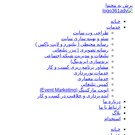
پرش به محتوا
خـانه
خدمات
طراحی وب سایت
سئو و بهینه سازی سایت
رسانه محیطی ( بیلبورد و لایت باکس )
رسانه تصویری | تیزر تبلیغاتی
تبلیغات و مدیریت شبکه اجتماعی
برندسازی (برندینگ)‌
مشاور برنامه ریزی کسب و کار
خدمات نورپردازی
خدمات معماری
کمپین تبلیغاتی
ایونت مارکتینگ (Event Marketing)
ایده پردازی و خلاقیت در کسب و کار
درباره ما
ارتباط با ما
بلاگ
استخدام
خـانه
خدمات