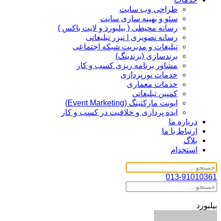
طراحی وب سایت
سئو و بهینه سازی سایت
رسانه محیطی ( بیلبورد و لایت باکس )
رسانه تصویری | تیزر تبلیغاتی
تبلیغات و مدیریت شبکه اجتماعی
برندسازی (برندینگ)‌
مشاور برنامه ریزی کسب و کار
خدمات نورپردازی
خدمات معماری
کمپین تبلیغاتی
ایونت مارکتینگ (Event Marketing)
ایده پردازی و خلاقیت در کسب و کار
درباره ما
ارتباط با ما
بلاگ
استخدام
013-91010361
بیلبورد