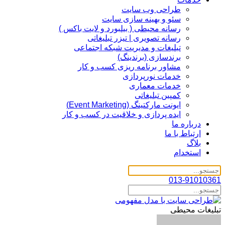
طراحی وب سایت
سئو و بهینه سازی سایت
رسانه محیطی ( بیلبورد و لایت باکس )
رسانه تصویری | تیزر تبلیغاتی
تبلیغات و مدیریت شبکه اجتماعی
برندسازی (برندینگ)‌
مشاور برنامه ریزی کسب و کار
خدمات نورپردازی
خدمات معماری
کمپین تبلیغاتی
ایونت مارکتینگ (Event Marketing)
ایده پردازی و خلاقیت در کسب و کار
درباره ما
ارتباط با ما
بلاگ
استخدام
013-91010361
تبلیغات محیطی