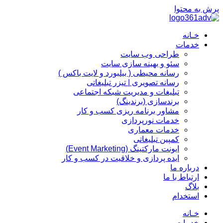
پرش به محتوا
خـانه
خدمات
طراحی وب سایت
سئو و بهینه سازی سایت
رسانه محیطی ( بیلبورد و لایت باکس )
رسانه تصویری | تیزر تبلیغاتی
تبلیغات و مدیریت شبکه اجتماعی
برندسازی (برندینگ)‌
مشاور برنامه ریزی کسب و کار
خدمات نورپردازی
خدمات معماری
کمپین تبلیغاتی
ایونت مارکتینگ (Event Marketing)
ایده پردازی و خلاقیت در کسب و کار
درباره ما
ارتباط با ما
بلاگ
استخدام
خـانه
خدمات