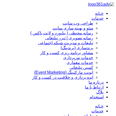
پرش
به
خـانه
محتوا
خدمات
طراحی وب سایت
سئو و بهینه سازی سایت
رسانه محیطی ( بیلبورد و لایت باکس )
رسانه تصویری | تیزر تبلیغاتی
تبلیغات و مدیریت شبکه اجتماعی
برندسازی (برندینگ)‌
مشاور برنامه ریزی کسب و کار
خدمات نورپردازی
خدمات معماری
کمپین تبلیغاتی
ایونت مارکتینگ (Event Marketing)
ایده پردازی و خلاقیت در کسب و کار
درباره ما
ارتباط با ما
بلاگ
استخدام
خـانه
خدمات
طراحی وب سایت