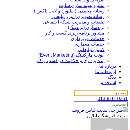
سئو و بهینه سازی سایت
رسانه محیطی ( بیلبورد و لایت باکس )
رسانه تصویری | تیزر تبلیغاتی
تبلیغات و مدیریت شبکه اجتماعی
برندسازی (برندینگ)‌
مشاور برنامه ریزی کسب و کار
خدمات نورپردازی
خدمات معماری
کمپین تبلیغاتی
ایونت مارکتینگ (Event Marketing)
ایده پردازی و خلاقیت در کسب و کار
درباره ما
ارتباط با ما
بلاگ
استخدام
013-91010361
سایت فروشگاه آنلاین