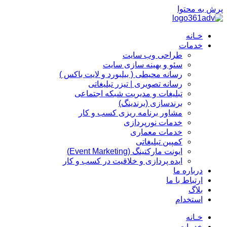
پرش به محتوا
خـانه
خدمات
طراحی وب سایت
سئو و بهینه سازی سایت
رسانه محیطی ( بیلبورد و لایت باکس )
رسانه تصویری | تیزر تبلیغاتی
تبلیغات و مدیریت شبکه اجتماعی
برندسازی (برندینگ)‌
مشاور برنامه ریزی کسب و کار
خدمات نورپردازی
خدمات معماری
کمپین تبلیغاتی
ایونت مارکتینگ (Event Marketing)
ایده پردازی و خلاقیت در کسب و کار
درباره ما
ارتباط با ما
بلاگ
استخدام
خـانه
خدمات