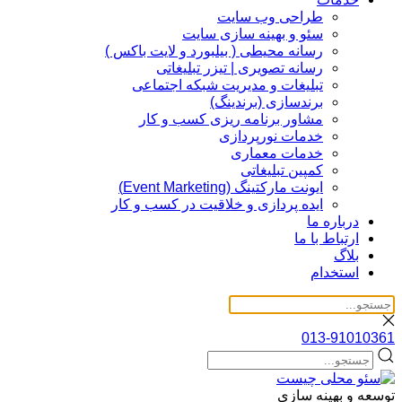
طراحی وب سایت
سئو و بهینه سازی سایت
رسانه محیطی ( بیلبورد و لایت باکس )
رسانه تصویری | تیزر تبلیغاتی
تبلیغات و مدیریت شبکه اجتماعی
برندسازی (برندینگ)‌
مشاور برنامه ریزی کسب و کار
خدمات نورپردازی
خدمات معماری
کمپین تبلیغاتی
ایونت مارکتینگ (Event Marketing)
ایده پردازی و خلاقیت در کسب و کار
درباره ما
ارتباط با ما
بلاگ
استخدام
013-91010361
توسعه و بهینه سازی