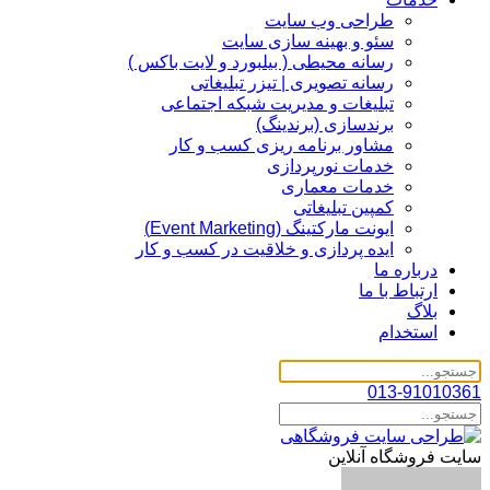
طراحی وب سایت
سئو و بهینه سازی سایت
رسانه محیطی ( بیلبورد و لایت باکس )
رسانه تصویری | تیزر تبلیغاتی
تبلیغات و مدیریت شبکه اجتماعی
برندسازی (برندینگ)‌
مشاور برنامه ریزی کسب و کار
خدمات نورپردازی
خدمات معماری
کمپین تبلیغاتی
ایونت مارکتینگ (Event Marketing)
ایده پردازی و خلاقیت در کسب و کار
درباره ما
ارتباط با ما
بلاگ
استخدام
013-91010361
سایت فروشگاه آنلاین