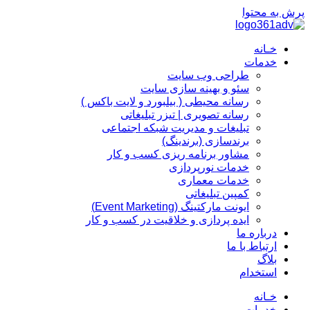
پرش به محتوا
خـانه
خدمات
طراحی وب سایت
سئو و بهینه سازی سایت
رسانه محیطی ( بیلبورد و لایت باکس )
رسانه تصویری | تیزر تبلیغاتی
تبلیغات و مدیریت شبکه اجتماعی
برندسازی (برندینگ)‌
مشاور برنامه ریزی کسب و کار
خدمات نورپردازی
خدمات معماری
کمپین تبلیغاتی
ایونت مارکتینگ (Event Marketing)
ایده پردازی و خلاقیت در کسب و کار
درباره ما
ارتباط با ما
بلاگ
استخدام
خـانه
خدمات