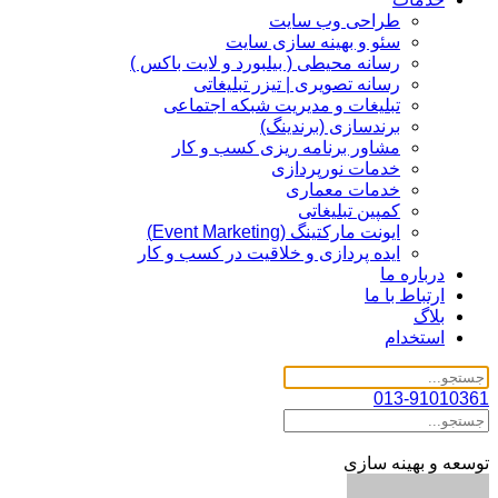
طراحی وب سایت
سئو و بهینه سازی سایت
رسانه محیطی ( بیلبورد و لایت باکس )
رسانه تصویری | تیزر تبلیغاتی
تبلیغات و مدیریت شبکه اجتماعی
برندسازی (برندینگ)‌
مشاور برنامه ریزی کسب و کار
خدمات نورپردازی
خدمات معماری
کمپین تبلیغاتی
ایونت مارکتینگ (Event Marketing)
ایده پردازی و خلاقیت در کسب و کار
درباره ما
ارتباط با ما
بلاگ
استخدام
013-91010361
توسعه و بهینه سازی