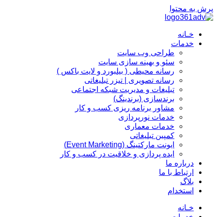
پرش به محتوا
خـانه
خدمات
طراحی وب سایت
سئو و بهینه سازی سایت
رسانه محیطی ( بیلبورد و لایت باکس )
رسانه تصویری | تیزر تبلیغاتی
تبلیغات و مدیریت شبکه اجتماعی
برندسازی (برندینگ)‌
مشاور برنامه ریزی کسب و کار
خدمات نورپردازی
خدمات معماری
کمپین تبلیغاتی
ایونت مارکتینگ (Event Marketing)
ایده پردازی و خلاقیت در کسب و کار
درباره ما
ارتباط با ما
بلاگ
استخدام
خـانه
خدمات