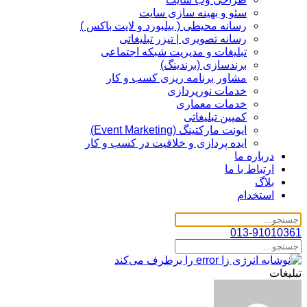
سئو و بهینه سازی سایت
رسانه محیطی ( بیلبورد و لایت باکس )
رسانه تصویری | تیزر تبلیغاتی
تبلیغات و مدیریت شبکه اجتماعی
برندسازی (برندینگ)‌
مشاور برنامه ریزی کسب و کار
خدمات نورپردازی
خدمات معماری
کمپین تبلیغاتی
ایونت مارکتینگ (Event Marketing)
ایده پردازی و خلاقیت در کسب و کار
درباره ما
ارتباط با ما
بلاگ
استخدام
013-91010361
تبلیغات