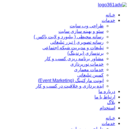
پرش
به
خـانه
محتوا
خدمات
طراحی وب سایت
سئو و بهینه سازی سایت
رسانه محیطی ( بیلبورد و لایت باکس )
رسانه تصویری | تیزر تبلیغاتی
تبلیغات و مدیریت شبکه اجتماعی
برندسازی (برندینگ)‌
مشاور برنامه ریزی کسب و کار
خدمات نورپردازی
خدمات معماری
کمپین تبلیغاتی
ایونت مارکتینگ (Event Marketing)
ایده پردازی و خلاقیت در کسب و کار
درباره ما
ارتباط با ما
بلاگ
استخدام
خـانه
خدمات
طراحی وب سایت