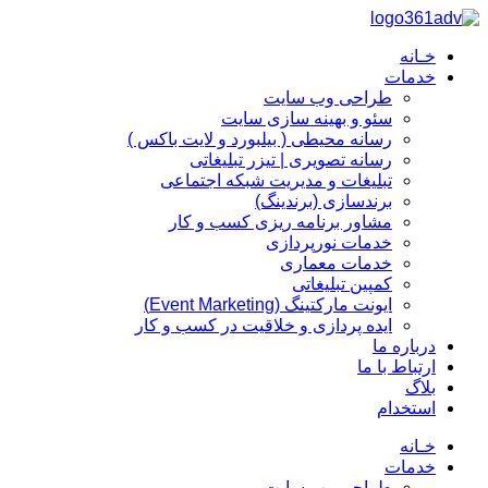
پرش
به
خـانه
محتوا
خدمات
طراحی وب سایت
سئو و بهینه سازی سایت
رسانه محیطی ( بیلبورد و لایت باکس )
رسانه تصویری | تیزر تبلیغاتی
تبلیغات و مدیریت شبکه اجتماعی
برندسازی (برندینگ)‌
مشاور برنامه ریزی کسب و کار
خدمات نورپردازی
خدمات معماری
کمپین تبلیغاتی
ایونت مارکتینگ (Event Marketing)
ایده پردازی و خلاقیت در کسب و کار
درباره ما
ارتباط با ما
بلاگ
استخدام
خـانه
خدمات
طراحی وب سایت