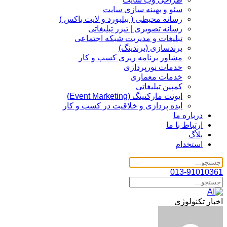
سئو و بهینه سازی سایت
رسانه محیطی ( بیلبورد و لایت باکس )
رسانه تصویری | تیزر تبلیغاتی
تبلیغات و مدیریت شبکه اجتماعی
برندسازی (برندینگ)‌
مشاور برنامه ریزی کسب و کار
خدمات نورپردازی
خدمات معماری
کمپین تبلیغاتی
ایونت مارکتینگ (Event Marketing)
ایده پردازی و خلاقیت در کسب و کار
درباره ما
ارتباط با ما
بلاگ
استخدام
013-91010361
اخبار تکنولوژی