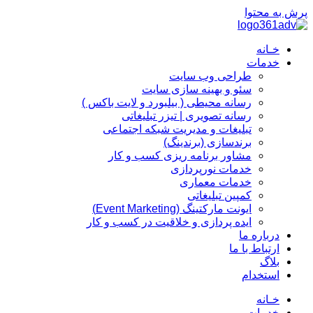
پرش به محتوا
خـانه
خدمات
طراحی وب سایت
سئو و بهینه سازی سایت
رسانه محیطی ( بیلبورد و لایت باکس )
رسانه تصویری | تیزر تبلیغاتی
تبلیغات و مدیریت شبکه اجتماعی
برندسازی (برندینگ)‌
مشاور برنامه ریزی کسب و کار
خدمات نورپردازی
خدمات معماری
کمپین تبلیغاتی
ایونت مارکتینگ (Event Marketing)
ایده پردازی و خلاقیت در کسب و کار
درباره ما
ارتباط با ما
بلاگ
استخدام
خـانه
خدمات