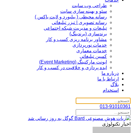
طراحی وب سایت
سئو و بهینه سازی سایت
رسانه محیطی ( بیلبورد و لایت باکس )
رسانه تصویری | تیزر تبلیغاتی
تبلیغات و مدیریت شبکه اجتماعی
برندسازی (برندینگ)‌
مشاور برنامه ریزی کسب و کار
خدمات نورپردازی
خدمات معماری
کمپین تبلیغاتی
ایونت مارکتینگ (Event Marketing)
ایده پردازی و خلاقیت در کسب و کار
درباره ما
ارتباط با ما
بلاگ
استخدام
013-91010361
اخبار تکنولوژی