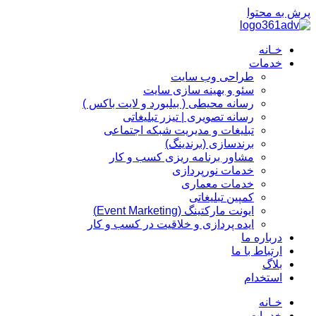
پرش به محتوا
خـانه
خدمات
طراحی وب سایت
سئو و بهینه سازی سایت
رسانه محیطی ( بیلبورد و لایت باکس )
رسانه تصویری | تیزر تبلیغاتی
تبلیغات و مدیریت شبکه اجتماعی
برندسازی (برندینگ)‌
مشاور برنامه ریزی کسب و کار
خدمات نورپردازی
خدمات معماری
کمپین تبلیغاتی
ایونت مارکتینگ (Event Marketing)
ایده پردازی و خلاقیت در کسب و کار
درباره ما
ارتباط با ما
بلاگ
استخدام
خـانه
خدمات