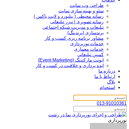
طراحی وب سایت
سئو و بهینه سازی سایت
رسانه محیطی ( بیلبورد و لایت باکس )
رسانه تصویری | تیزر تبلیغاتی
تبلیغات و مدیریت شبکه اجتماعی
برندسازی (برندینگ)‌
مشاور برنامه ریزی کسب و کار
خدمات نورپردازی
خدمات معماری
کمپین تبلیغاتی
ایونت مارکتینگ (Event Marketing)
ایده پردازی و خلاقیت در کسب و کار
درباره ما
ارتباط با ما
بلاگ
استخدام
013-91010361
نورپردازی