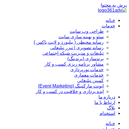
پرش به محتوا
خـانه
خدمات
طراحی وب سایت
سئو و بهینه سازی سایت
رسانه محیطی ( بیلبورد و لایت باکس )
رسانه تصویری | تیزر تبلیغاتی
تبلیغات و مدیریت شبکه اجتماعی
برندسازی (برندینگ)‌
مشاور برنامه ریزی کسب و کار
خدمات نورپردازی
خدمات معماری
کمپین تبلیغاتی
ایونت مارکتینگ (Event Marketing)
ایده پردازی و خلاقیت در کسب و کار
درباره ما
ارتباط با ما
بلاگ
استخدام
خـانه
خدمات