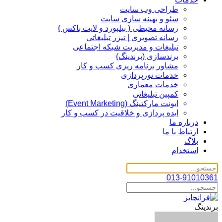
طراحی وب سایت
سئو و بهینه سازی سایت
رسانه محیطی ( بیلبورد و لایت باکس )
رسانه تصویری | تیزر تبلیغاتی
تبلیغات و مدیریت شبکه اجتماعی
برندسازی (برندینگ)‌
مشاور برنامه ریزی کسب و کار
خدمات نورپردازی
خدمات معماری
کمپین تبلیغاتی
ایونت مارکتینگ (Event Marketing)
ایده پردازی و خلاقیت در کسب و کار
درباره ما
ارتباط با ما
بلاگ
استخدام
013-91010361
برندینگ