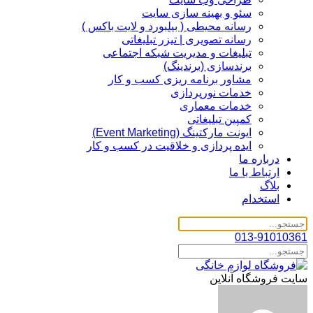
سئو و بهینه سازی سایت
رسانه محیطی ( بیلبورد و لایت باکس )
رسانه تصویری | تیزر تبلیغاتی
تبلیغات و مدیریت شبکه اجتماعی
برندسازی (برندینگ)‌
مشاور برنامه ریزی کسب و کار
خدمات نورپردازی
خدمات معماری
کمپین تبلیغاتی
ایونت مارکتینگ (Event Marketing)
ایده پردازی و خلاقیت در کسب و کار
درباره ما
ارتباط با ما
بلاگ
استخدام
013-91010361
سایت فروشگاه آنلاین