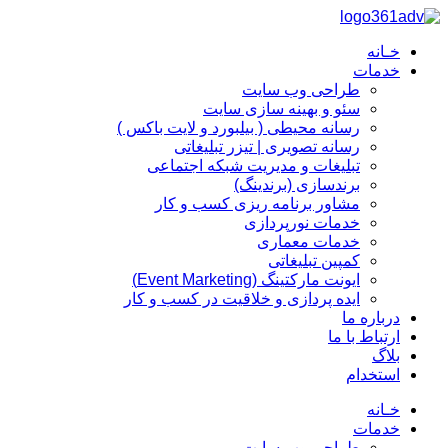
پرش
به
خـانه
محتوا
خدمات
طراحی وب سایت
سئو و بهینه سازی سایت
رسانه محیطی ( بیلبورد و لایت باکس )
رسانه تصویری | تیزر تبلیغاتی
تبلیغات و مدیریت شبکه اجتماعی
برندسازی (برندینگ)‌
مشاور برنامه ریزی کسب و کار
خدمات نورپردازی
خدمات معماری
کمپین تبلیغاتی
ایونت مارکتینگ (Event Marketing)
ایده پردازی و خلاقیت در کسب و کار
درباره ما
ارتباط با ما
بلاگ
استخدام
خـانه
خدمات
طراحی وب سایت