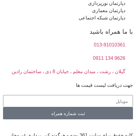
دپارتمان نورپردازی
دپارتمان معماری
دپارتمان شبکه اجتماعی
با ما همراه باشید
013-91010361
9626 134 0911
گیلان ، رشت ، میدان معلم ، خیابان 8 دی ، ساختمان رادین
جهت دریافت لیست قیمت ها
ثبت شماره همراه
کلیه حقوق برای سایت 361 بوده و هرگونه کپی برداری غیرمجاز