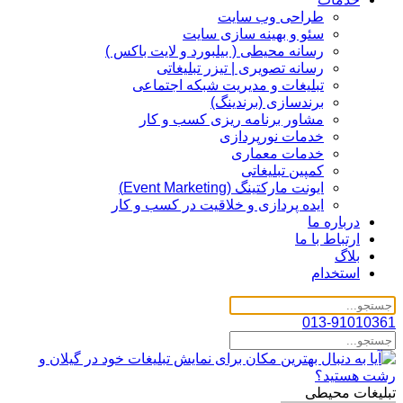
طراحی وب سایت
سئو و بهینه سازی سایت
رسانه محیطی ( بیلبورد و لایت باکس )
رسانه تصویری | تیزر تبلیغاتی
تبلیغات و مدیریت شبکه اجتماعی
برندسازی (برندینگ)‌
مشاور برنامه ریزی کسب و کار
خدمات نورپردازی
خدمات معماری
کمپین تبلیغاتی
ایونت مارکتینگ (Event Marketing)
ایده پردازی و خلاقیت در کسب و کار
درباره ما
ارتباط با ما
بلاگ
استخدام
013-91010361
تبلیغات محیطی