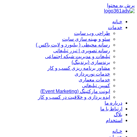
پرش به محتوا
خـانه
خدمات
طراحی وب سایت
سئو و بهینه سازی سایت
رسانه محیطی ( بیلبورد و لایت باکس )
رسانه تصویری | تیزر تبلیغاتی
تبلیغات و مدیریت شبکه اجتماعی
برندسازی (برندینگ)‌
مشاور برنامه ریزی کسب و کار
خدمات نورپردازی
خدمات معماری
کمپین تبلیغاتی
ایونت مارکتینگ (Event Marketing)
ایده پردازی و خلاقیت در کسب و کار
درباره ما
ارتباط با ما
بلاگ
استخدام
خـانه
خدمات