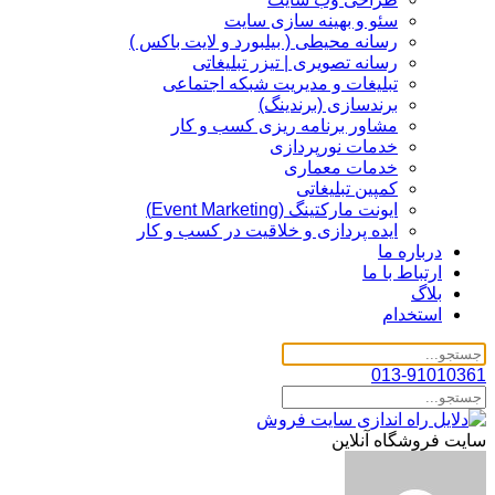
سئو و بهینه سازی سایت
رسانه محیطی ( بیلبورد و لایت باکس )
رسانه تصویری | تیزر تبلیغاتی
تبلیغات و مدیریت شبکه اجتماعی
برندسازی (برندینگ)‌
مشاور برنامه ریزی کسب و کار
خدمات نورپردازی
خدمات معماری
کمپین تبلیغاتی
ایونت مارکتینگ (Event Marketing)
ایده پردازی و خلاقیت در کسب و کار
درباره ما
ارتباط با ما
بلاگ
استخدام
013-91010361
سایت فروشگاه آنلاین