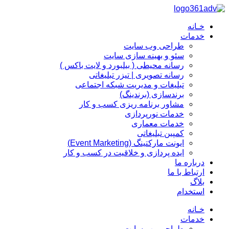
پرش
به
خـانه
محتوا
خدمات
طراحی وب سایت
سئو و بهینه سازی سایت
رسانه محیطی ( بیلبورد و لایت باکس )
رسانه تصویری | تیزر تبلیغاتی
تبلیغات و مدیریت شبکه اجتماعی
برندسازی (برندینگ)‌
مشاور برنامه ریزی کسب و کار
خدمات نورپردازی
خدمات معماری
کمپین تبلیغاتی
ایونت مارکتینگ (Event Marketing)
ایده پردازی و خلاقیت در کسب و کار
درباره ما
ارتباط با ما
بلاگ
استخدام
خـانه
خدمات
طراحی وب سایت