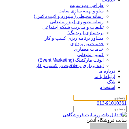
طراحی وب سایت
سئو و بهینه سازی سایت
رسانه محیطی ( بیلبورد و لایت باکس )
رسانه تصویری | تیزر تبلیغاتی
تبلیغات و مدیریت شبکه اجتماعی
برندسازی (برندینگ)‌
مشاور برنامه ریزی کسب و کار
خدمات نورپردازی
خدمات معماری
کمپین تبلیغاتی
ایونت مارکتینگ (Event Marketing)
ایده پردازی و خلاقیت در کسب و کار
درباره ما
ارتباط با ما
بلاگ
استخدام
013-91010361
سایت فروشگاه آنلاین