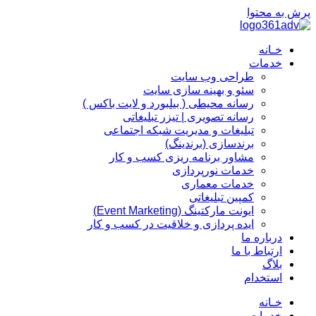
پرش به محتوا
خـانه
خدمات
طراحی وب سایت
سئو و بهینه سازی سایت
رسانه محیطی ( بیلبورد و لایت باکس )
رسانه تصویری | تیزر تبلیغاتی
تبلیغات و مدیریت شبکه اجتماعی
برندسازی (برندینگ)‌
مشاور برنامه ریزی کسب و کار
خدمات نورپردازی
خدمات معماری
کمپین تبلیغاتی
ایونت مارکتینگ (Event Marketing)
ایده پردازی و خلاقیت در کسب و کار
درباره ما
ارتباط با ما
بلاگ
استخدام
خـانه
خدمات