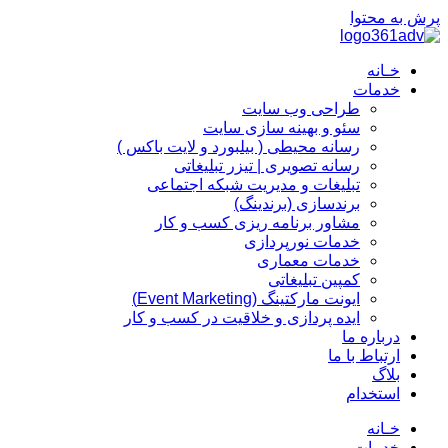
پرش به محتوا
خـانه
خدمات
طراحی وب سایت
سئو و بهینه سازی سایت
رسانه محیطی ( بیلبورد و لایت باکس )
رسانه تصویری | تیزر تبلیغاتی
تبلیغات و مدیریت شبکه اجتماعی
برندسازی (برندینگ)‌
مشاور برنامه ریزی کسب و کار
خدمات نورپردازی
خدمات معماری
کمپین تبلیغاتی
ایونت مارکتینگ (Event Marketing)
ایده پردازی و خلاقیت در کسب و کار
درباره ما
ارتباط با ما
بلاگ
استخدام
خـانه
خدمات