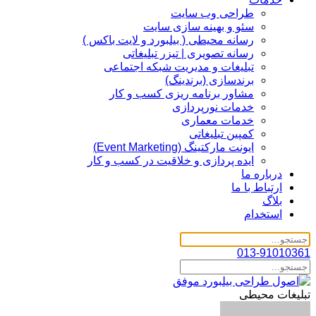
طراحی وب سایت
سئو و بهینه سازی سایت
رسانه محیطی ( بیلبورد و لایت باکس )
رسانه تصویری | تیزر تبلیغاتی
تبلیغات و مدیریت شبکه اجتماعی
برندسازی (برندینگ)‌
مشاور برنامه ریزی کسب و کار
خدمات نورپردازی
خدمات معماری
کمپین تبلیغاتی
ایونت مارکتینگ (Event Marketing)
ایده پردازی و خلاقیت در کسب و کار
درباره ما
ارتباط با ما
بلاگ
استخدام
013-91010361
تبلیغات محیطی