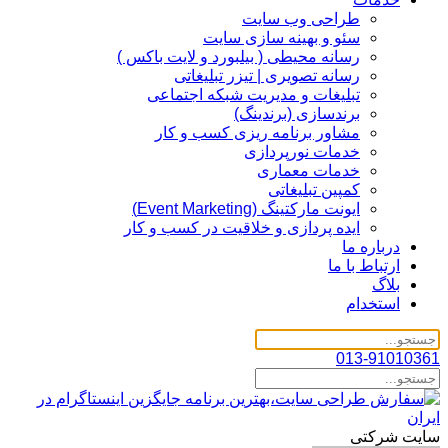
طراحی وب سایت
سئو و بهینه سازی سایت
رسانه محیطی ( بیلبورد و لایت باکس )
رسانه تصویری | تیزر تبلیغاتی
تبلیغات و مدیریت شبکه اجتماعی
برندسازی (برندینگ)‌
مشاور برنامه ریزی کسب و کار
خدمات نورپردازی
خدمات معماری
کمپین تبلیغاتی
ایونت مارکتینگ (Event Marketing)
ایده پردازی و خلاقیت در کسب و کار
درباره ما
ارتباط با ما
بلاگ
استخدام
013-91010361
سایت شرکتی