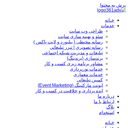
پرش به محتوا
خـانه
خدمات
طراحی وب سایت
سئو و بهینه سازی سایت
رسانه محیطی ( بیلبورد و لایت باکس )
رسانه تصویری | تیزر تبلیغاتی
تبلیغات و مدیریت شبکه اجتماعی
برندسازی (برندینگ)‌
مشاور برنامه ریزی کسب و کار
خدمات نورپردازی
خدمات معماری
کمپین تبلیغاتی
ایونت مارکتینگ (Event Marketing)
ایده پردازی و خلاقیت در کسب و کار
درباره ما
ارتباط با ما
بلاگ
استخدام
خـانه
خدمات