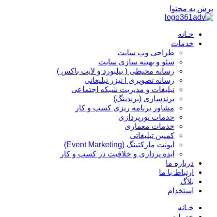
پرش به محتوا
خـانه
خدمات
طراحی وب سایت
سئو و بهینه سازی سایت
رسانه محیطی ( بیلبورد و لایت باکس )
رسانه تصویری | تیزر تبلیغاتی
تبلیغات و مدیریت شبکه اجتماعی
برندسازی (برندینگ)‌
مشاور برنامه ریزی کسب و کار
خدمات نورپردازی
خدمات معماری
کمپین تبلیغاتی
ایونت مارکتینگ (Event Marketing)
ایده پردازی و خلاقیت در کسب و کار
درباره ما
ارتباط با ما
بلاگ
استخدام
خـانه
خدمات