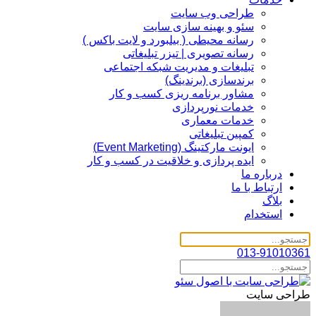
طراحی وب سایت
سئو و بهینه سازی سایت
رسانه محیطی ( بیلبورد و لایت باکس )
رسانه تصویری | تیزر تبلیغاتی
تبلیغات و مدیریت شبکه اجتماعی
برندسازی (برندینگ)‌
مشاور برنامه ریزی کسب و کار
خدمات نورپردازی
خدمات معماری
کمپین تبلیغاتی
ایونت مارکتینگ (Event Marketing)
ایده پردازی و خلاقیت در کسب و کار
درباره ما
ارتباط با ما
بلاگ
استخدام
013-91010361
طراحی سایت