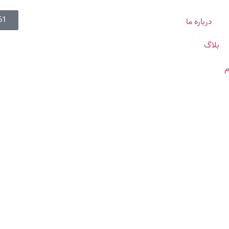
61
درباره ما
بلاگ
م