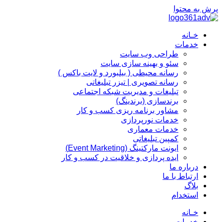
پرش به محتوا
خـانه
خدمات
طراحی وب سایت
سئو و بهینه سازی سایت
رسانه محیطی ( بیلبورد و لایت باکس )
رسانه تصویری | تیزر تبلیغاتی
تبلیغات و مدیریت شبکه اجتماعی
برندسازی (برندینگ)‌
مشاور برنامه ریزی کسب و کار
خدمات نورپردازی
خدمات معماری
کمپین تبلیغاتی
ایونت مارکتینگ (Event Marketing)
ایده پردازی و خلاقیت در کسب و کار
درباره ما
ارتباط با ما
بلاگ
استخدام
خـانه
خدمات