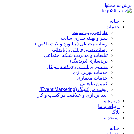
پرش به محتوا
خـانه
خدمات
طراحی وب سایت
سئو و بهینه سازی سایت
رسانه محیطی ( بیلبورد و لایت باکس )
رسانه تصویری | تیزر تبلیغاتی
تبلیغات و مدیریت شبکه اجتماعی
برندسازی (برندینگ)‌
مشاور برنامه ریزی کسب و کار
خدمات نورپردازی
خدمات معماری
کمپین تبلیغاتی
ایونت مارکتینگ (Event Marketing)
ایده پردازی و خلاقیت در کسب و کار
درباره ما
ارتباط با ما
بلاگ
استخدام
خـانه
خدمات