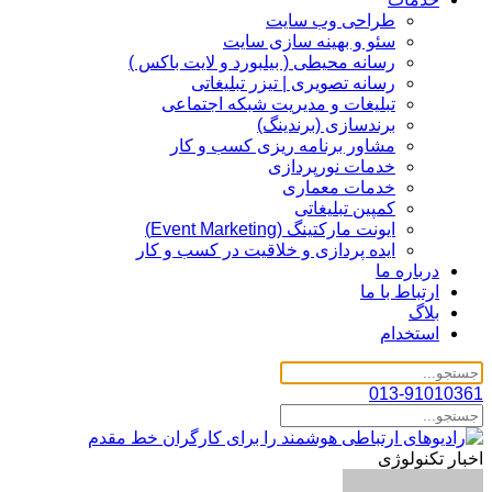
طراحی وب سایت
سئو و بهینه سازی سایت
رسانه محیطی ( بیلبورد و لایت باکس )
رسانه تصویری | تیزر تبلیغاتی
تبلیغات و مدیریت شبکه اجتماعی
برندسازی (برندینگ)‌
مشاور برنامه ریزی کسب و کار
خدمات نورپردازی
خدمات معماری
کمپین تبلیغاتی
ایونت مارکتینگ (Event Marketing)
ایده پردازی و خلاقیت در کسب و کار
درباره ما
ارتباط با ما
بلاگ
استخدام
013-91010361
اخبار تکنولوژی