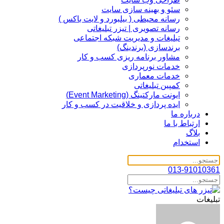
سئو و بهینه سازی سایت
رسانه محیطی ( بیلبورد و لایت باکس )
رسانه تصویری | تیزر تبلیغاتی
تبلیغات و مدیریت شبکه اجتماعی
برندسازی (برندینگ)‌
مشاور برنامه ریزی کسب و کار
خدمات نورپردازی
خدمات معماری
کمپین تبلیغاتی
ایونت مارکتینگ (Event Marketing)
ایده پردازی و خلاقیت در کسب و کار
درباره ما
ارتباط با ما
بلاگ
استخدام
013-91010361
تبلیغات