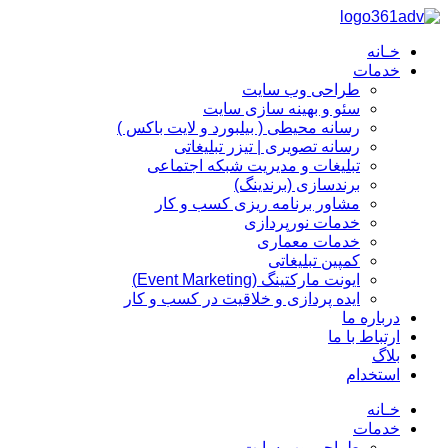
پرش
به
خـانه
محتوا
خدمات
طراحی وب سایت
سئو و بهینه سازی سایت
رسانه محیطی ( بیلبورد و لایت باکس )
رسانه تصویری | تیزر تبلیغاتی
تبلیغات و مدیریت شبکه اجتماعی
برندسازی (برندینگ)‌
مشاور برنامه ریزی کسب و کار
خدمات نورپردازی
خدمات معماری
کمپین تبلیغاتی
ایونت مارکتینگ (Event Marketing)
ایده پردازی و خلاقیت در کسب و کار
درباره ما
ارتباط با ما
بلاگ
استخدام
خـانه
خدمات
طراحی وب سایت