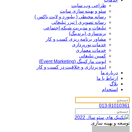
طراحی وب سایت
سئو و بهینه سازی سایت
رسانه محیطی ( بیلبورد و لایت باکس )
رسانه تصویری | تیزر تبلیغاتی
تبلیغات و مدیریت شبکه اجتماعی
برندسازی (برندینگ)‌
مشاور برنامه ریزی کسب و کار
خدمات نورپردازی
خدمات معماری
کمپین تبلیغاتی
ایونت مارکتینگ (Event Marketing)
ایده پردازی و خلاقیت در کسب و کار
درباره ما
ارتباط با ما
بلاگ
استخدام
013-91010361
توسعه و بهینه سازی