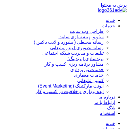
پرش به محتوا
خـانه
خدمات
طراحی وب سایت
سئو و بهینه سازی سایت
رسانه محیطی ( بیلبورد و لایت باکس )
رسانه تصویری | تیزر تبلیغاتی
تبلیغات و مدیریت شبکه اجتماعی
برندسازی (برندینگ)‌
مشاور برنامه ریزی کسب و کار
خدمات نورپردازی
خدمات معماری
کمپین تبلیغاتی
ایونت مارکتینگ (Event Marketing)
ایده پردازی و خلاقیت در کسب و کار
درباره ما
ارتباط با ما
بلاگ
استخدام
خـانه
خدمات