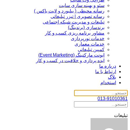
سئو و بهینه سازی سایت
رسانه محیطی ( بیلبورد و لایت باکس )
رسانه تصویری | تیزر تبلیغاتی
تبلیغات و مدیریت شبکه اجتماعی
برندسازی (برندینگ)‌
مشاور برنامه ریزی کسب و کار
خدمات نورپردازی
خدمات معماری
کمپین تبلیغاتی
ایونت مارکتینگ (Event Marketing)
ایده پردازی و خلاقیت در کسب و کار
درباره ما
ارتباط با ما
بلاگ
استخدام
013-91010361
تبلیغات