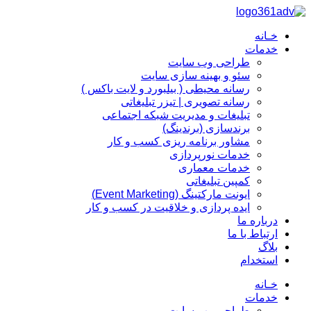
پرش
به
خـانه
محتوا
خدمات
طراحی وب سایت
سئو و بهینه سازی سایت
رسانه محیطی ( بیلبورد و لایت باکس )
رسانه تصویری | تیزر تبلیغاتی
تبلیغات و مدیریت شبکه اجتماعی
برندسازی (برندینگ)‌
مشاور برنامه ریزی کسب و کار
خدمات نورپردازی
خدمات معماری
کمپین تبلیغاتی
ایونت مارکتینگ (Event Marketing)
ایده پردازی و خلاقیت در کسب و کار
درباره ما
ارتباط با ما
بلاگ
استخدام
خـانه
خدمات
طراحی وب سایت