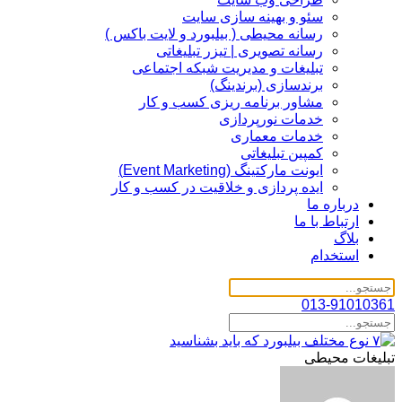
سئو و بهینه سازی سایت
رسانه محیطی ( بیلبورد و لایت باکس )
رسانه تصویری | تیزر تبلیغاتی
تبلیغات و مدیریت شبکه اجتماعی
برندسازی (برندینگ)‌
مشاور برنامه ریزی کسب و کار
خدمات نورپردازی
خدمات معماری
کمپین تبلیغاتی
ایونت مارکتینگ (Event Marketing)
ایده پردازی و خلاقیت در کسب و کار
درباره ما
ارتباط با ما
بلاگ
استخدام
013-91010361
تبلیغات محیطی