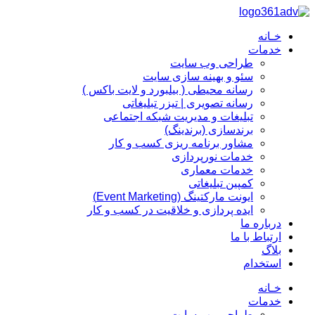
پرش
به
خـانه
محتوا
خدمات
طراحی وب سایت
سئو و بهینه سازی سایت
رسانه محیطی ( بیلبورد و لایت باکس )
رسانه تصویری | تیزر تبلیغاتی
تبلیغات و مدیریت شبکه اجتماعی
برندسازی (برندینگ)‌
مشاور برنامه ریزی کسب و کار
خدمات نورپردازی
خدمات معماری
کمپین تبلیغاتی
ایونت مارکتینگ (Event Marketing)
ایده پردازی و خلاقیت در کسب و کار
درباره ما
ارتباط با ما
بلاگ
استخدام
خـانه
خدمات
طراحی وب سایت