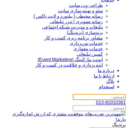
طراحی وب سایت
سئو و بهینه سازی سایت
رسانه محیطی ( بیلبورد و لایت باکس )
رسانه تصویری | تیزر تبلیغاتی
تبلیغات و مدیریت شبکه اجتماعی
برندسازی (برندینگ)‌
مشاور برنامه ریزی کسب و کار
خدمات نورپردازی
خدمات معماری
کمپین تبلیغاتی
ایونت مارکتینگ (Event Marketing)
ایده پردازی و خلاقیت در کسب و کار
درباره ما
ارتباط با ما
بلاگ
استخدام
013-91010361
برندینگ