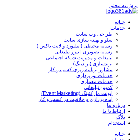
پرش به محتوا
خـانه
خدمات
طراحی وب سایت
سئو و بهینه سازی سایت
رسانه محیطی ( بیلبورد و لایت باکس )
رسانه تصویری | تیزر تبلیغاتی
تبلیغات و مدیریت شبکه اجتماعی
برندسازی (برندینگ)‌
مشاور برنامه ریزی کسب و کار
خدمات نورپردازی
خدمات معماری
کمپین تبلیغاتی
ایونت مارکتینگ (Event Marketing)
ایده پردازی و خلاقیت در کسب و کار
درباره ما
ارتباط با ما
بلاگ
استخدام
خـانه
خدمات