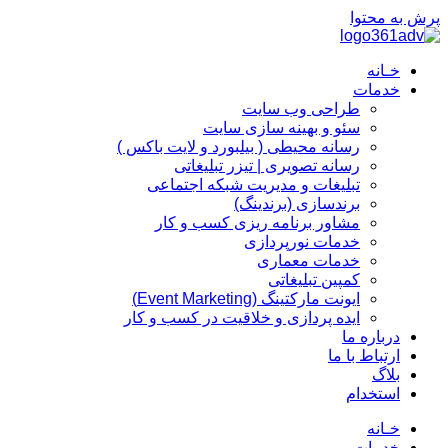
پرش به محتوا
خـانه
خدمات
طراحی وب سایت
سئو و بهینه سازی سایت
رسانه محیطی ( بیلبورد و لایت باکس )
رسانه تصویری | تیزر تبلیغاتی
تبلیغات و مدیریت شبکه اجتماعی
برندسازی (برندینگ)‌
مشاور برنامه ریزی کسب و کار
خدمات نورپردازی
خدمات معماری
کمپین تبلیغاتی
ایونت مارکتینگ (Event Marketing)
ایده پردازی و خلاقیت در کسب و کار
درباره ما
ارتباط با ما
بلاگ
استخدام
خـانه
خدمات