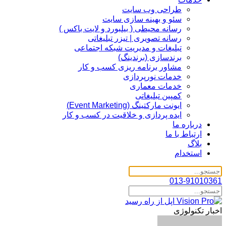
طراحی وب سایت
سئو و بهینه سازی سایت
رسانه محیطی ( بیلبورد و لایت باکس )
رسانه تصویری | تیزر تبلیغاتی
تبلیغات و مدیریت شبکه اجتماعی
برندسازی (برندینگ)‌
مشاور برنامه ریزی کسب و کار
خدمات نورپردازی
خدمات معماری
کمپین تبلیغاتی
ایونت مارکتینگ (Event Marketing)
ایده پردازی و خلاقیت در کسب و کار
درباره ما
ارتباط با ما
بلاگ
استخدام
013-91010361
اخبار تکنولوژی