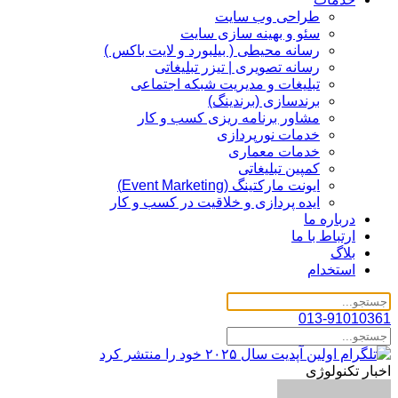
طراحی وب سایت
سئو و بهینه سازی سایت
رسانه محیطی ( بیلبورد و لایت باکس )
رسانه تصویری | تیزر تبلیغاتی
تبلیغات و مدیریت شبکه اجتماعی
برندسازی (برندینگ)‌
مشاور برنامه ریزی کسب و کار
خدمات نورپردازی
خدمات معماری
کمپین تبلیغاتی
ایونت مارکتینگ (Event Marketing)
ایده پردازی و خلاقیت در کسب و کار
درباره ما
ارتباط با ما
بلاگ
استخدام
013-91010361
اخبار تکنولوژی