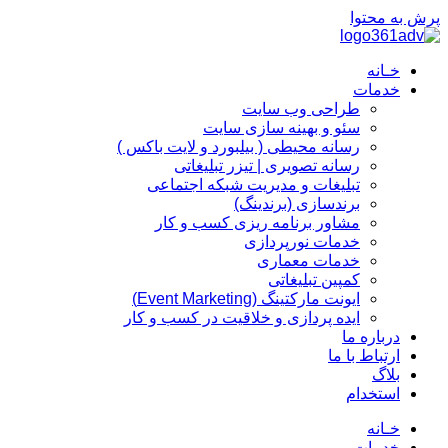
پرش به محتوا
خـانه
خدمات
طراحی وب سایت
سئو و بهینه سازی سایت
رسانه محیطی ( بیلبورد و لایت باکس )
رسانه تصویری | تیزر تبلیغاتی
تبلیغات و مدیریت شبکه اجتماعی
برندسازی (برندینگ)‌
مشاور برنامه ریزی کسب و کار
خدمات نورپردازی
خدمات معماری
کمپین تبلیغاتی
ایونت مارکتینگ (Event Marketing)
ایده پردازی و خلاقیت در کسب و کار
درباره ما
ارتباط با ما
بلاگ
استخدام
خـانه
خدمات