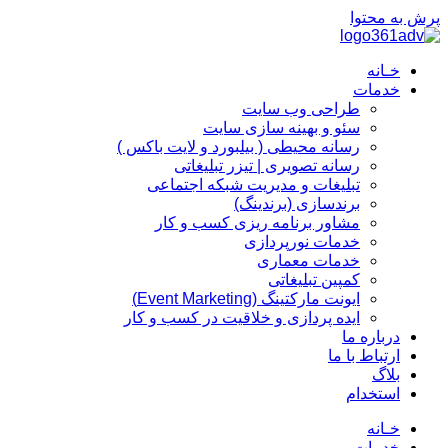
پرش به محتوا
خـانه
خدمات
طراحی وب سایت
سئو و بهینه سازی سایت
رسانه محیطی ( بیلبورد و لایت باکس )
رسانه تصویری | تیزر تبلیغاتی
تبلیغات و مدیریت شبکه اجتماعی
برندسازی (برندینگ)‌
مشاور برنامه ریزی کسب و کار
خدمات نورپردازی
خدمات معماری
کمپین تبلیغاتی
ایونت مارکتینگ (Event Marketing)
ایده پردازی و خلاقیت در کسب و کار
درباره ما
ارتباط با ما
بلاگ
استخدام
خـانه
خدمات