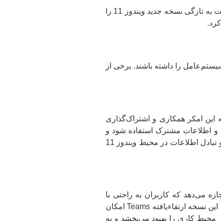
ویندوز، به عنوان یکی از سیستم‌عامل‌های معروف دنیا، همیشه به بهبودها و نسخه‌های جدید خود پایبند بوده است. در این راستا، مایکروسافت به تازگی نسخه جدید ویندوز 11 را
 با سیستم‌عامل را داشته باشند. برخی از
ند، که این امکر همکاری و اشتراک‌گذاری
‌ها و اطلاعات مشترک استفاده شود و
همچنین به کاربران امکان دسترسی سریع و آسان به منابع و اطلاعات مورد نیاز خود را فراهم می‌کند. این بهبودها به ادامه فرآیند همکاری و تبادل اطلاعات در محیط ویندوز 11
ان جدید اجازه می‌دهد که کاربران به راحتی با
همکاران خود در تیم‌ها ارتباط برقرار کنند و از ابزارهای قدرتمند مانند چت، تماس تصویری و کنفرانس‌های ویدئویی بهره ببرند. علاوه بر این، این نسخه ارتقاء‌یافته Teams امکان
وز 11 23H2 تجربه کاربری همکاری و ارتباطات در محیط کاری را بهبود می‌بخشد و به