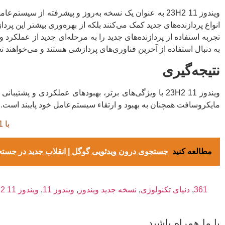
ویندوز 11 23H2 به عنوان یک نسخه به‌روز و پیشرفته از سی
تجربه استفاده از پردازنده‌های جدید را به مرحله‌ای جدید از عملکر
به دنبال استفاده از آخرین فناوری‌های پردازشی هستند و می‌خواهند ت
نتیجه‌گیری
ویندوز 11 23H2 با ویژگی‌های برتر، بهبودهای عملکردی 
مایکروسافت همچنان به بهبود و ارتقاء سیستم‌عامل خود پایبند است.
با
361
مطالعه کنید
جستجوی درون ویدئویی گوگل | انقلاب جدید در جست
361
,
دنیای تکنولوژی
,
نسخه جدید ویندوز
,
ویندوز 11
,
ویندوز 11 23h2
با ما همراه باشید