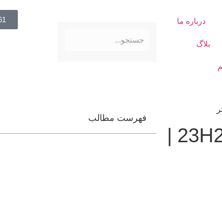
61
درباره ما
بلاگ
م
فهرست مطالب
نسخه جدیدی از ویندوز 11 23H2 |