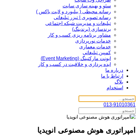
سئو و بهینه سازی سایت
رسانه محیطی ( بیلبورد و لایت باکس )
رسانه تصویری | تیزر تبلیغاتی
تبلیغات و مدیریت شبکه اجتماعی
برندسازی (برندینگ)‌
مشاور برنامه ریزی کسب و کار
خدمات نورپردازی
خدمات معماری
کمپین تبلیغاتی
ایونت مارکتینگ (Event Marketing)
ایده پردازی و خلاقیت در کسب و کار
درباره ما
ارتباط با ما
بلاگ
استخدام
013-91010361
امپراتوری هوش مصنوعی انویدیا