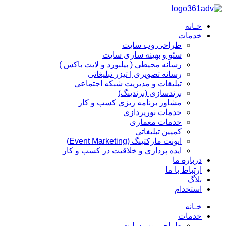
پرش
به
خـانه
محتوا
خدمات
طراحی وب سایت
سئو و بهینه سازی سایت
رسانه محیطی ( بیلبورد و لایت باکس )
رسانه تصویری | تیزر تبلیغاتی
تبلیغات و مدیریت شبکه اجتماعی
برندسازی (برندینگ)‌
مشاور برنامه ریزی کسب و کار
خدمات نورپردازی
خدمات معماری
کمپین تبلیغاتی
ایونت مارکتینگ (Event Marketing)
ایده پردازی و خلاقیت در کسب و کار
درباره ما
ارتباط با ما
بلاگ
استخدام
خـانه
خدمات
طراحی وب سایت