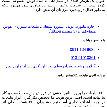
عنوان یک بازیگر کلیدی در شکل‌دهی به آینده هوش مصنوعی تثبیت
کرده است. این شرکت نه تنها از رشد این فناوری سود می‌برد، بلکه
به طور فعال در پیشبرد مرزهای آن نقش دارد.
با
361
از بروزترین اخبار فناوری باخبر باشید
اجاره بیلبورد
,
انویدیا
,
بیلبورد تبلیغاتی
,
تبلیغات بیلبوردی
,
هوش
مصنوعی
,
هوش مصنوعی (ai)
با ما همراه باشید
9626 134 0911
013-91010361
گیلان ، رشت ، میدان معلم ، خیابان 8 دی ، ساختمان رادین
درباره کانون تبلیغات 361بیشتر بدانید
۳۶۱ تبلیغات را بر پایه تاثیر بخشی در فروش و توسعه کسب و کار
بنا نهاده است. اصلی ترین هویت ما تخصص بکارگیری ابزار تبلیغات
در جهت اهداف تجاری است.تیم مشاوران ۳۶۱ هسته اصلی اثر
بخشی این فعالیت هاست.